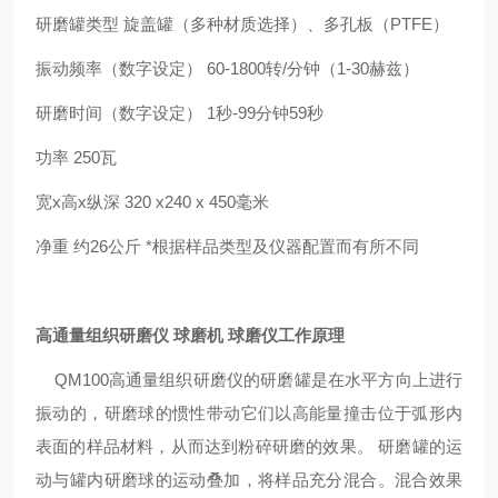
研磨罐类型 旋盖罐（多种材质选择）、多孔板（PTFE）
振动频率（数字设定） 60-1800转/分钟（1-30赫兹）
研磨时间（数字设定） 1秒-99分钟59秒
功率 250瓦
宽x高x纵深 320 x240 x 450毫米
净重 约26公斤 *根据样品类型及仪器配置而有所不同
高通量组织研磨仪 球磨机 球磨仪
工作原理
QM100高通量组织研磨仪的研磨罐是在水平方向上进行
振动的，研磨球的惯性带动它们以高能量撞击位于弧形内
表面的样品材料，从而达到粉碎研磨的效果。 研磨罐的运
动与罐内研磨球的运动叠加，将样品充分混合。混合效果