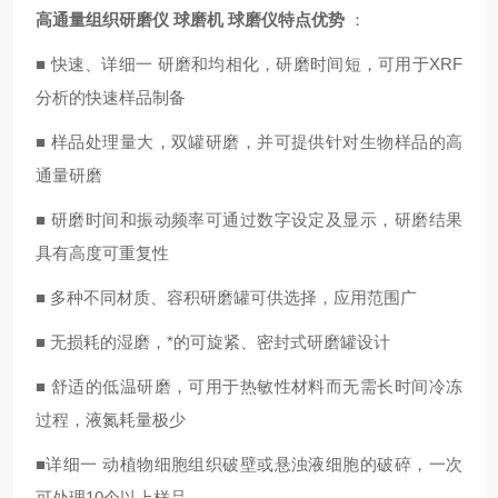
高通量组织研磨仪 球磨机 球磨仪
特点优势
：
■ 快速、详细一 研磨和均相化，研磨时间短，可用于XRF
分析的快速样品制备
■ 样品处理量大，双罐研磨，并可提供针对生物样品的高
通量研磨
■ 研磨时间和振动频率可通过数字设定及显示，研磨结果
具有高度可重复性
■ 多种不同材质、容积研磨罐可供选择，应用范围广
■ 无损耗的湿磨，*的可旋紧、密封式研磨罐设计
■ 舒适的低温研磨，可用于热敏性材料而无需长时间冷冻
过程，液氮耗量极少
■详细一 动植物细胞组织破壁或悬浊液细胞的破碎，一次
可处理10个以上样品