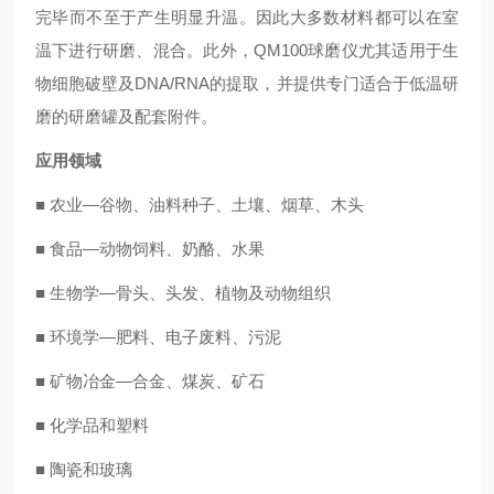
完毕而不至于产生明显升温。因此大多数材料都可以在室
温下进行研磨、混合。此外，QM100球磨仪尤其适用于生
物细胞破壁及DNA/RNA的提取，并提供专门适合于低温研
磨的研磨罐及配套附件。
应用领域
■ 农业—谷物、油料种子、土壤、烟草、木头
■ 食品—动物饲料、奶酪、水果
■ 生物学—骨头、头发、植物及动物组织
■ 环境学—肥料、电子废料、污泥
■ 矿物冶金—合金、煤炭、矿石
■ 化学品和塑料
■ 陶瓷和玻璃