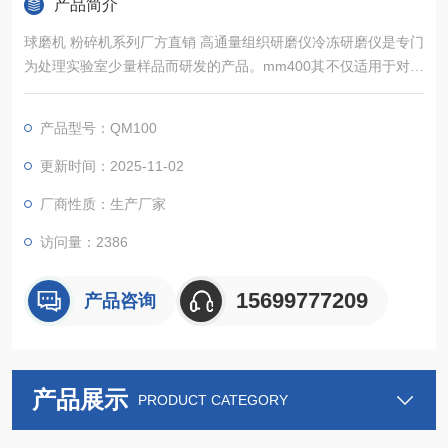
产品简介
球磨机 粉碎机系列厂方直销 高通量组织研磨仪冷冻研磨仪是专门
为处理实验室少量样品而研发的产品。mm400其不仅适用于对硬
性、中硬性和脆性样品的细粉碎和精细研磨，还适用于软性、弹
性、纤维质材料等。 QM100球磨仪可粉碎和研磨包括纤维组
产品型号：QM100
织、骨头、头发、化学品、药品、矿物、矿石、合金、玻璃、陶
瓷、土壤、污泥、谷物颗粒、塑料、纺织品在内的诸多材料。
更新时间：2025-11-02
厂商性质：生产厂家
访问量：2386
15699777209
产品咨询
产品展示
PRODUCT CATEGORY