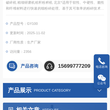
破碎机 精细研磨机秸秆粉粹机 北京*适用于软性、中硬性、脆性
和纤维材料进行快速的细粉碎处理。基于其可靠率的粉碎技术和
内容丰富的配件，该仪器可以在极短的时间内进行温和、、高重
复性的样品制备，样品只在粉碎腔内滞留很短的时间，因此样品
产品型号：GY100
本身的性质不会在制样过程中发生改变，能够保证可信的分析结
果，是质量控制、产品检测和科研开发中样品前处理过程的理想
更新时间：2025-11-02
选择.
厂商性质：生产厂家
访问量：2356
15699777209
产品咨询
电话咨询
公众号
产品展示
PRODUCT CATEGORY
相关文章