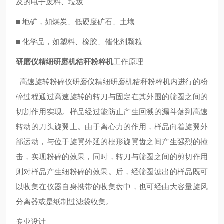
及的电子废料、垃圾
■ 地矿，如煤炭、低硬度矿石、土壤
■ 化学品，如塑料、橡胶、催化剂颗粒
研磨仪精细研磨机秸秆粉粹机
工作原理
高速旋转粉碎仪
研磨仪精细研磨机秸秆粉粹机
内进行的粉
碎过程通过高速旋转的转刀与固定在其外围的筛圈之间的
切割作用实现。样品经过能防止产生回溅的漏斗落到高速
转动的刀头旋翼上。由于离心力的作用，样品向着旋翼外
部运动，与位于旋翼外延的楔形旋翼齿之间产生强烈的撞
击，实现粉碎的效果，同时，转刀与筛圈之间的剪切作用
则对样品产生细粉碎的效果。后，经筛圈滤出的样品既可
以收集在仪器自身携带的收集盘中，也可经由大容量旋风
分离器或是纸制过滤袋收集。
专业设计