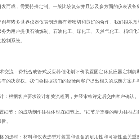
研发而成，需要特殊定制。一般比较复杂并且涉及多方面的仪表设备
鼎创与诸多世界仪器仪表制造商有着密切和良好的合作。
我们很乐意
服务为用户提供石油炼制、石油化工、煤化工、天然气化工、精细化
化控制系统。
：
技术交流
：
费托合成管式反应器催化剂评价装置固定床反应器
定制前
案有的决定权。我们会根据我们的经验向客户提出相关的成熟方案并
计
：根据客户要求设计相关流程图，并经审核评定后交由客户确认。
装置细节
：
的成功制作往往体现在细节上。*细节所需要的精力往往占
宗旨。
格的选材
：材料和仪表选型对装置和设备的耐用性和可靠性至关重