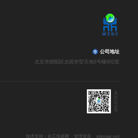
公司地址
北京市朝阳区北苑华贸天地5号楼602室
关
注
公
众
号
技术支持：
化工仪器网
管理登录
sitemap.xml