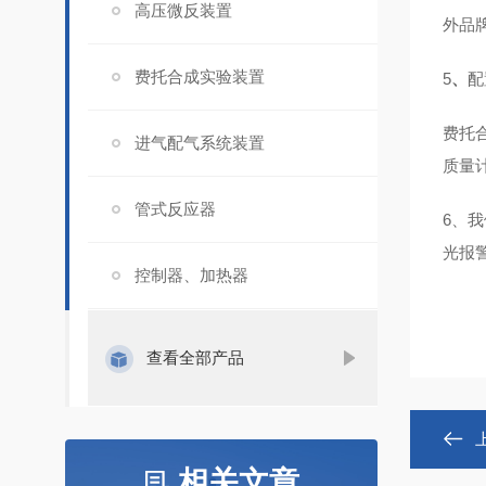
高压微反装置
外品
费托合成实验装置
5
、
配
费托
进气配气系统装置
质量
管式反应器
6
、
我
光报
控制器、加热器
查看全部产品
相关文章