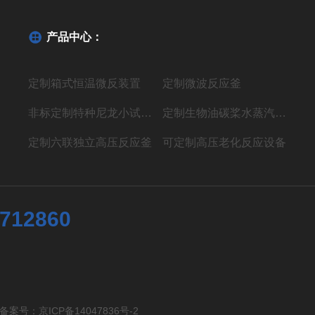
产品中心：
定制箱式恒温微反装置
定制微波反应釜
非标定制特种尼龙小试聚合反应装置
定制生物油碳桨水蒸汽气化制氢液体燃料装置
定制六联独立高压反应釜
可定制高压老化反应设备
7712860
有 备案号：
京ICP备14047836号-2