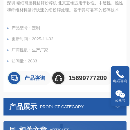
深圳 精细研磨机秸秆粉粹机 北京直销适用于软性、中硬性、脆性
和纤维材料进行快速的细粉碎处理。基于其可靠率的粉碎技术和
内容丰富的配件，该仪器可以在极短的时间内进行温和、、高重
复性的样品制备，样品只在粉碎腔内滞留很短的时间，因此样品
产品型号：定制
本身的性质不会在制样过程中发生改变，能够保证可信的分析结
果，是质量控制、产品检测和科研开发中样品前处理过程的理想
更新时间：2025-11-02
选择.
厂商性质：生产厂家
访问量：2633
15699777209
产品咨询
电话咨询
公众号
产品展示
PRODUCT CATEGORY
相关文章