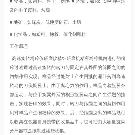
■ 食品，如饲料、饼干、奶酪 ■ 环境，如RoHS检测中涉
及的电子废料、垃圾
■ 地矿，如煤炭、低硬度矿石、土壤
■ 化学品，如塑料、橡胶、催化剂颗粒
工作原理
高速旋转粉碎仪
研磨仪精细研磨机秸秆粉粹机
内进行的粉
碎过程通过高速旋转的转刀与固定在其外围的筛圈之间的
切割作用实现。样品经过能防止产生回溅的漏斗落到高速
转动的刀头旋翼上。由于离心力的作用，样品向着旋翼外
部运动，与位于旋翼外延的楔形旋翼齿之间产生强烈的撞
击，实现粉碎的效果，同时，转刀与筛圈之间的剪切作用
则对样品产生细粉碎的效果。后，经筛圈滤出的样品既可
以收集在仪器自身携带的收集盘中，也可经由大容量旋风
分离器或是纸制过滤袋收集。