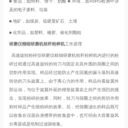
■ 食品，如饲料、饼干、奶酪 ■ 环境，如RoHS检测中涉
及的电子废料、垃圾
■ 地矿，如煤炭、低硬度矿石、土壤
■ 化学品，如塑料、橡胶、催化剂颗粒
研磨仪精细研磨机秸秆粉粹机
工作原理
高速旋转粉碎仪
研磨仪精细研磨机秸秆粉粹机
内进行的粉
碎过程通过高速旋转的转刀与固定在其外围的筛圈之间的
切割作用实现。样品经过能防止产生回溅的漏斗落到高速
转动的刀头旋翼上。由于离心力的作用，样品向着旋翼外
部运动，与位于旋翼外延的楔形旋翼齿之间产生强烈的撞
击，实现粉碎的效果，同时，转刀与筛圈之间的剪切作用
则对样品产生细粉碎的效果。后，经筛圈滤出的样品既可
以收集在仪器自身携带的收集盘中，也可经由大容量旋风
分离器或是纸制过滤袋收集。