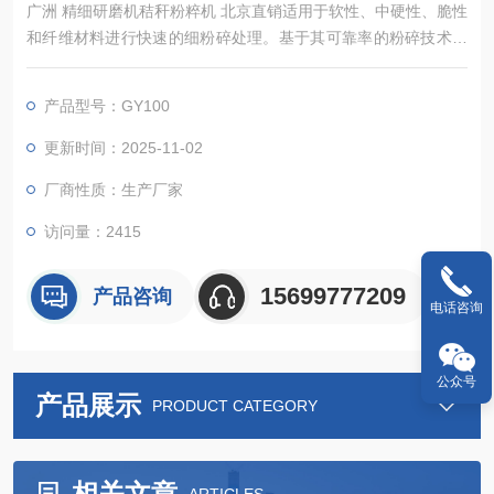
广洲 精细研磨机秸秆粉粹机 北京直销适用于软性、中硬性、脆性
和纤维材料进行快速的细粉碎处理。基于其可靠率的粉碎技术和
内容丰富的配件，该仪器可以在极短的时间内进行温和、、高重
复性的样品制备，样品只在粉碎腔内滞留很短的时间，因此样品
产品型号：GY100
本身的性质不会在制样过程中发生改变，能够保证可信的分析结
果，是质量控制、产品检测和科研开发中样品前处理过程的理想
更新时间：2025-11-02
选择.
厂商性质：生产厂家
访问量：2415
15699777209
产品咨询
电话咨询
公众号
产品展示
PRODUCT CATEGORY
相关文章