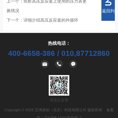
上一个：
简析高压反应釜上使用的压力表更
换情况
返回列
下一个：
详细介绍高压反应釜的外循环
热线电话：
表
400-6658-386 / 010,87712860
关注公众号
Copyright © 2026 五洲鼎创（北京）科技有限公司 版权所有 备案
号：
京ICP备14047836号-2