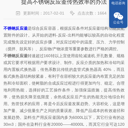
提高不锈钢反应釜传热效率的办法
电话咨询
更新时间：2017-02-01
点击次数：1664
公众号
不锈钢反应釜
是综合反应容器，根据反应条件对反应釜结构功能及配
置附件的设计。从开始的进料-反应-出料均能够以较高的自动化程度
完成预先设定好的反应步骤，对反应过程中的温度、压力、力学控制
（搅拌、鼓风等）、反应物/产物浓度等重要参数进行严格的调控。
不锈钢反应釜
转速超过160转以上宜使用齿轮减速机.开孔数量、规格
或其它要求可根据用户要求设计、制作。反应介质的加热和冷却均采
用内置板式换热器，传热系数比传统的盘管式换热器高 40% ，而且
板式换热器结构较紧凑，有利于在容积较大的反应釜内布置充足的加
热和冷却面积，使树脂的合成反应过程进行得更加均匀、稳定。合理
地利用热能，选择好的工艺操作条件，加强保温措施，提高传热效
率，使热损失降至低限度，余热或反应后产生的热能充分地综合利
用。热管技术的应用，将是今后反应釜发展趋势。大容积化，这是增
加产量、减少批量生产之间的质量误差、降低产品成本的有效途径和
发展趋势。染料生产用反应釜国内多为6000L以下，其它行业有的达
30m3；国外在染料行业有20000——40000L，而其它行业可达120