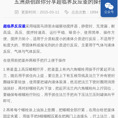
五洲鼎创跟你分享超临界反应釜的操作
更新时间：2015-03-11
点击次数：1894
公众号
超临界反应釜
采用端面马蹄形永磁驱动搅拌器，静密封、无泄漏，耐
高温、高压、搅拌转速高、运行平稳、噪音小、使用简单、操作方
便、搅拌力矩小，适用于介质粘度小的液体介质进行反应，不适用于
粘度大的、带固体料或催化剂的介质进行反应。主要用于气体与液体
反应、气体与气体反应。
在使用前把釜外两根手把拧上便于操作
1.将釜盖上高压螺帽拧开，把釜盖上有內六角螺栓用扳手拧紧起开法
兰，随后用手抓住向上提，要注意上下有五根导线及法兰下外有密封
圈碰坏要轻放，使用要把罐内液体装满，然后把法兰下密封圈用润滑
油涂好，再对好螺栓孔向下放，把起开法兰内六角螺栓向上拧回位，
要确保每根螺栓拧到位，用手抓住法兰手把向下压法兰压到罐体向平
即可。
2.再将每个螺栓涂上油加上垫圈，把螺帽全部拧紧，在用台钳把釜体
固定夹紧， 用扳手把8根螺帽压紧在把阀门上连接头 ，拧上法兰，扳