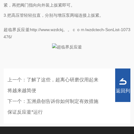
紧，再把阀门指向向外装上扳紧即可。
3.把高压管轻轻拉直，分别与增压泵两端连接上扳紧。
超临界反应釜http://www.wzdckj。。ｃｏｍ/wzdctech-SonList-1073
476/
上一个：
了解了这些，超离心研磨仪用起来
将越来越简便
返回列
下一个：
五洲鼎创告诉你如何制定有效措施
保证反应釜*运行