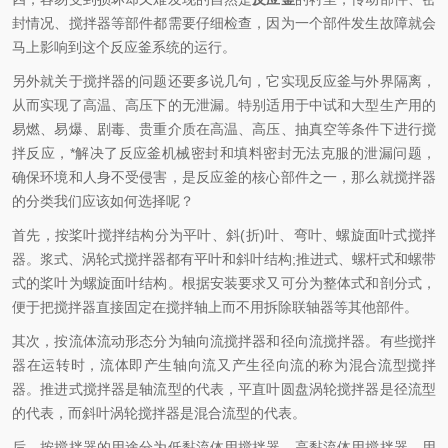
封情况、搅拌器等部件都需要仔细检查，因为一个部件发生故障就会
马上影响到这个反应釜系统的运行。
另外就关于搅拌器的问题还要多说几句，它实现反应釜与外界隔离，
从而实现了高温、高压下的无泄漏。特别适用于中试和大型生产用的
易燃、易爆、剧毒、贵重介质在高温、高压、抽真空等条件下进行搅
拌反应，*解决了反应釜机械密封和填料密封无法克服的泄漏问题，
确保环境和人身不受侵害，是反应釜的核心部件之一，那么就搅拌器
的分类我们应该如何选择呢？
首先，按桨叶搅拌结构分为平叶、斜(折)叶、弯叶、螺旋面叶式搅拌
器。浆式、涡轮式搅拌器都有平叶和斜叶结构;推进式、螺杆式和螺带
式的桨叶为螺旋面叶结构。根据安装要求又可分为整体式和剖分式，
便于把搅拌器直接固定在搅拌轴上而不用拆除联轴器等其他部件。
其次，按流体流动形态分为轴向流搅拌器和径向流搅拌器。有些搅拌
器在运转时，流体即产生轴向流又产生径向流的称为混合流型搅拌
器。推进式搅拌器是轴流型的代表，平直叶圆盘涡轮搅拌器是径流型
的代表，而斜叶涡轮搅拌器是混合流型的代表。
后，按搅拌器的用途分为低黏流体用搅拌器、高黏流体用搅拌器。用