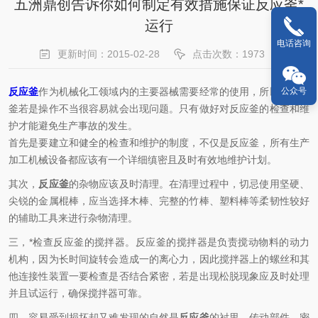
五洲鼎创告诉你如何制定有效措施保证反应釜*
运行
电话咨询
更新时间：2015-02-28
点击次数：1973
反应釜
作为机械化工领域内的主要器械需要经常的使用，所以对反应
公众号
釜若是操作不当很容易就会出现问题。只有做好对反应釜的检查和维
护才能避免生产事故的发生。
首先是要建立和健全的检查和维护的制度，不仅是反应釜，所有生产
加工机械设备都应该有一个详细缜密且及时有效地维护计划。
其次，
反应釜
的杂物应该及时清理。在清理过程中，切忌使用坚硬、
尖锐的金属棍棒，应当选择木棒、完整的竹棒、塑料棒等柔韧性较好
的辅助工具来进行杂物清理。
三，*检查反应釜的搅拌器。反应釜的搅拌器是负责搅动物料的动力
机构，因为长时间旋转会造成一的离心力，因此搅拌器上的螺丝和其
他连接性装置一要检查是否结合紧密，若是出现松脱现象应及时处理
并且试运行，确保搅拌器可靠。
四，容易受到损坏却又难发现的自然是
反应釜
的衬里，传动部件、密