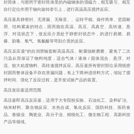
封筒体，与密闭于密封筒体里的内磁钢体的强磁力，相互吸引、相互
自行定位作用于轴向旋转牵引上，进行高温高压搅拌反应。
高压釜具静密封、无泄漏、无噪音、、运转平稳、操作简单、坚固耐
用、结构紧凑的特点，因而能在高温、高压、高真空、高转速、悬
浮、对流状态下，使反应介质处于静密封状态中，的进行易燃、易
爆、剧毒、氢气、氢氟酸等苛刻介质的反应。
高压反应釜*的自润滑轴套耐高温高压、耐腐蚀耐磨擦、避免了二次
污染从而保证了物料纯度，适合气体 / 液体 / 固体混合、悬浮、对
流、较大粘度物料、高转速搅拌反应。高压釜所有密封部位采用线密
封因而整体设备不存在泄漏问题，有上下两种进排料方式，缩短了搅
拌时间、强化了反应过程，是开发试验产品的装置。
高压发应釜适用范围
高压釜即高压反应釜，适用于大专院校实验、石油化工、染料矿冶、
纳米材料、聚合物反应、水热合成、氢化反应、国防科技、医药食
品、卷烟业、陶瓷业、高分子业、精细化工、微生物工程、高新科技
产品等领域。