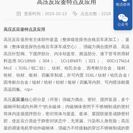
高压反应釜特点及应用
电话咨询
更新时间：2015-10-13
点击次数：2218
公众号
高压反应釜特点及应用
高压反应釜所有主体部件釜盖（整体锻造探伤合格后车床加工）、釜
体（整体锻造探伤合格后车床车成空心）、强磁力偶合搅拌器、高温
高压针型阀、下搅拌部分、内冷却盘管、测温部分、液下管等所用材
料选用 0Cr18Ni9 （ 304 ）、 1Cr18Ni9Ti （ 321 ）、 00Cr17Ni14
Mo2 （ 316L / 钼二钛）、钛材、哈氏合金 、因考耐尔合金 、镍材、
锆材、钽材、银材、四氟等制成，亦可内置 316L / 钛材 / 哈氏合金 /
因考耐尔合金 / 镍材 / 锆材 / 钽材 / 银材 / 四氟等内胆、可内喷涂耐腐
高温四氟。</p>
高压
反应釜
核心部分是（环形）强磁力偶合、密封、搅拌装器，多个
磁钢环制成内外两个*的永磁体；内磁钢体密闭于不锈钢制成的密封
筒体内连接搅拌部分，密封筒体与釜盖、釜体、紧固联接形成静密封
腔，使反应介质处于静密封状态中，无泄漏、污染和人身危险；高压
釜的调速电机带动外磁钢体，强磁力不经接触的穿过不锈钢制成的密