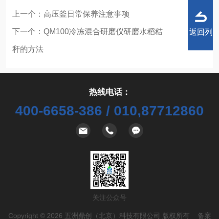
上一个：
高压釜日常保养注意事项
下一个：
QM100冷冻混合研磨仪研磨水稻秸
返回列
秆的方法
热线电话：
表
400-6658-386 / 010,87712860
关注公众号
Copyright © 2026 五洲鼎创（北京）科技有限公司 版权所有 备案