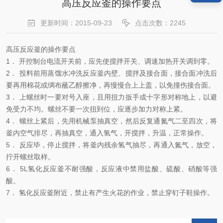
高压反应釜的操作要点
更新时间：2015-09-23
点击次数：2245
高压反应釜的操作要点
1． 开控制台电流开关前，应先使搅拌开关、调速加热开关调到零。
2． 投料前用蒸馏水冲洗反应釜内壁、搅拌及接合面，接合面冲洗后
要再用棉花或绸布蘸乙醇擦净，再慢慢合上上盖，以免撞伤接合面。
3． 上螺丝时一要对号入座，且用扭力扳手成十字形对称地上，以避
免受力不均。螺丝不要一次扭到位，应逐步加力对称上紧。
4． 螺丝上紧后，先用机械泵抽真空，然后反复通氮气二至四次，将
釜内空气排尽，再抽真空，通入氢气，开搅拌，升温，正常操作。
5． 反应毕，停止搅拌，将釜内残余氢气抽尽，再通入氮气，放空，
拧开螺丝取样。
6． 5L氢化反应釜不耐强酸，反应液中禁用盐酸、硫酸、硝酸等强
酸。
7． 氢化反应釜附近，禁止有产生火花的作业，禁止穿钉子鞋操作。