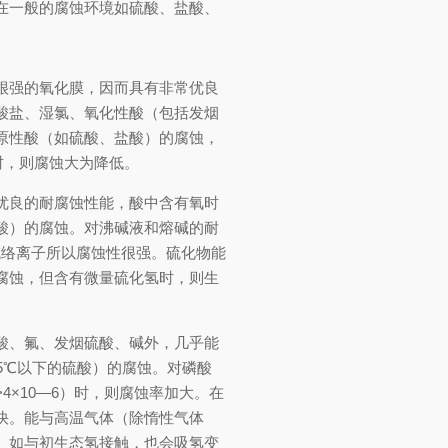
在一般的腐蚀环境如硫酸、盐酸、
很强的氧化膜，因而具有非常优良
酸盐、湿氯、氧化性酸（包括发烟
原性酸（如硫酸、盐酸）的腐蚀，
）时，则腐蚀大为降低。
优良的耐腐蚀性能，酸中含有氧时
酸）的腐蚀。对沸碱液和熔碱的耐
成络离子所以腐蚀性很强。硫化物能
腐蚀，但含有微量硫化氢时，则生
酸、氟、发烟硫酸、碱外，几乎能
5
℃
以下的硫酸）的腐蚀。对磷酸
4×10—6）时，则腐蚀率加大。在
快。能与高温气体（除惰性气体
。如与初生态氢接触，也会吸氢变