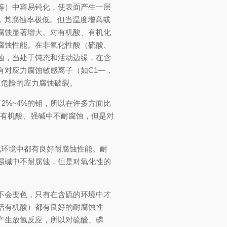
等）中容易钝化，使表面产生一层
膜，其腐蚀率极低。但当温度增高或
腐蚀显著增大。对有机酸、有机化
腐蚀性能。在非氧化性酸（硫酸、
蚀，当处于钝态和活动边缘，在含
有对应力腐蚀敏感离子（如C1—，
生危险的应力腐蚀破裂。
2%~4%的钼，所以在许多方面比
的有机酸、强碱中不耐腐蚀，但是对
氧化环境中都有良好耐腐蚀性能。耐
强碱中不耐腐蚀，但是对氧化性的
不会变色，只有在含硫的环境中才
括有机酸）都有良好的耐腐蚀性
产生放氢反应，所以对硫酸、磷