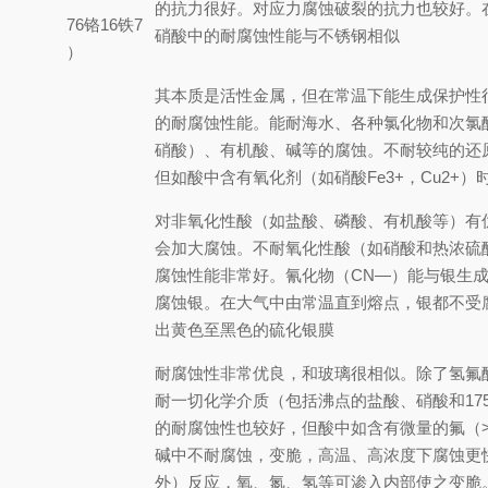
的抗力很好。对应力腐蚀破裂的抗力也较好。
（镍76铬16铁7
硝酸中的耐腐蚀性能与不锈钢相似
合金）
其本质是活性金属，但在常温下能生成保护性
的耐腐蚀性能。能耐海水、各种氯化物和次氯
钛
硝酸）、有机酸、碱等的腐蚀。不耐较纯的还
但如酸中含有氧化剂（如硝酸Fe3+，Cu2+
对非氧化性酸（如盐酸、磷酸、有机酸等）有
会加大腐蚀。不耐氧化性酸（如硝酸和热浓硫
银
腐蚀性能非常好。氰化物（CN—）能与银生
腐蚀银。在大气中由常温直到熔点，银都不受
出黄色至黑色的硫化银膜
耐腐蚀性非常优良，和玻璃很相似。除了氢氟
耐一切化学介质（包括沸点的盐酸、硝酸和17
的耐腐蚀性也较好，但酸中如含有微量的氟（>
钽
碱中不耐腐蚀，变脆，高温、高浓度下腐蚀更
外）反应，氧、氮、氢等可渗入内部使之变脆