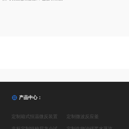
产品中心：
定制箱式恒温微反装置
定制微波反应釜
非标定制特种尼龙小试聚合反应装置
定制生物油碳桨水蒸汽气化制氢液体燃料装置