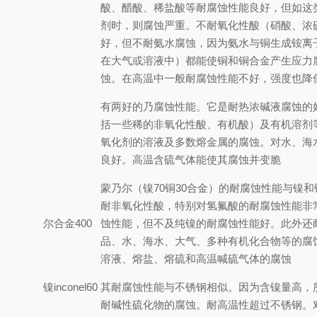
酸、醋酸、稀盐酸等耐腐蚀性能良好，但如这
铜
剂时，则腐蚀严重。不耐氧化性酸（硝酸、浓
好，但不耐氨水腐蚀，因为氨水与铜生成铵离
在大气或溶液中）都能使铜和铜合金产生应力
蚀。在高温中一般耐腐蚀性能不好，强度也降
有两好的乃腐蚀性能。它是耐热浓碱液腐蚀的
括一些稀的非氧化性酸、有机酸）及有机溶剂
镍
氧化剂的溶液及多数熔金属的腐蚀。对水、海
良好。高温含硫气体能使其腐蚀并变脆
蒙乃尔（镍70铜30合金）的耐腐蚀性能与镍
耐非氧化性酸，特别对氢氟酸的耐腐蚀性能非
蒙乃尔
合金400
蚀性能，但不及纯镍的耐腐蚀性能好。此外还
品、水、海水、大气、多种有机化合物等的腐
溶液、熔盐、熔硫和高温喊硫气体的腐蚀
因康镍
inconel60
其耐腐蚀性能与不锈钢相似。因为含镍量高，
0
耐碱性硫化物的腐蚀。耐高温性超过不锈钢。