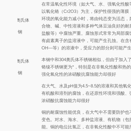
在常温氧化性环境（如大气、水、强氧化性酸
以氧化铬（Cr2O3）为主，保护性很强的薄
环境的氧化能力减小时，将由钝态变为活态，
304奥氏体
合物、碱、中性溶液和多种气体豆油良好的耐
不锈钢
盐酸等）中腐蚀严重。腐蚀形式常常为局部腐
有卤素离子的盐溶液中，可能产生孔蚀。在含
OH—等）的溶液中，受应力的部分则可能产
本钢中和304奥氏体不锈钢相似，但由于加入了
316奥氏体
铬镍不锈钢更为*，特别是在非氧化性酸和热
不锈钢
强化氧化性的浓硝酸抗腐蚀能力却很好
在大气、水及pH值为4.5~8.5的溶液和其他
铝
有机酸和溶剂的腐蚀，在还原性环境和强酸、
浓硝酸抗腐蚀能力却很好
铜的耐腐蚀性能优良，在大气中不需要防护也
变色。对水、海水、多种盐溶液、有机物（包
能。铜的电位比氢正，在非氧化性酸中不可能