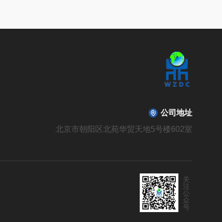
公司地址
北京市朝阳区北苑华贸天地5号楼602室
关
注
公
众
号