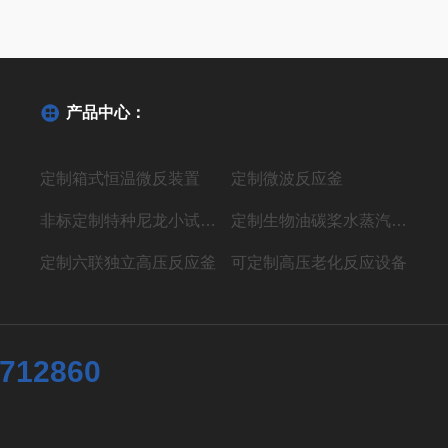
产品中心：
定制箱式恒温微反装置
定制微波反应釜
非标定制特种尼龙小试聚合反应装置
定制生物油碳桨水蒸汽气化制氢液体燃料装置
定制六联独立高压反应釜
可定制高压老化反应设备
7712860