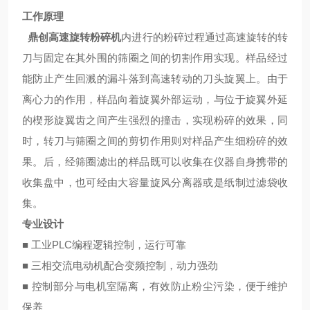
工作原理
鼎创高速旋转粉碎机
内进行的粉碎过程通过高速旋转的转
刀与固定在其外围的筛圈之间的切割作用实现。样品经过
能防止产生回溅的漏斗落到高速转动的刀头旋翼上。由于
离心力的作用，样品向着旋翼外部运动，与位于旋翼外延
的楔形旋翼齿之间产生强烈的撞击，实现粉碎的效果，同
时，转刀与筛圈之间的剪切作用则对样品产生细粉碎的效
果。后，经筛圈滤出的样品既可以收集在仪器自身携带的
收集盘中，也可经由大容量旋风分离器或是纸制过滤袋收
集。
专业设计
■ 工业PLC编程逻辑控制，运行可靠
■ 三相交流电动机配合变频控制，动力强劲
■ 控制部分与电机室隔离，有效防止粉尘污染，便于维护
保养