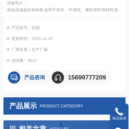
设备简介：
鼎创高速旋转粉碎机适用于软性、中硬性、脆性和纤维材料进行
快速的细粉碎处理。基于其可靠率的粉碎技术和内容丰富的配
件，该仪器可以在极短的时间内进行温和、、高重复性的样品制
产品型号：定制
备，样品只在粉碎腔内滞留很短的时间，因此样品本身的性质不
会在制样过程中发生改变，能够保证可信的分析结果，是质量控
更新时间：2025-11-03
制、产品检测和科研开发中样品前处理过程的理想选择.
厂商性质：生产厂家
访问量：3022
15699777209
产品咨询
产品展示
PRODUCT CATEGORY
电话咨询
相关文章