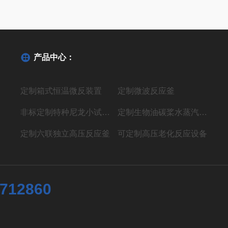
产品中心：
定制箱式恒温微反装置
定制微波反应釜
非标定制特种尼龙小试聚合反应装置
定制生物油碳桨水蒸汽气化制氢液体燃料装置
定制六联独立高压反应釜
可定制高压老化反应设备
7712860