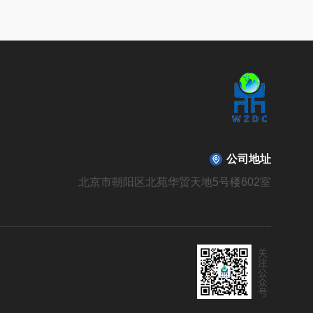
公司地址
北京市朝阳区北苑华贸天地5号楼602室
关
注
公
众
号