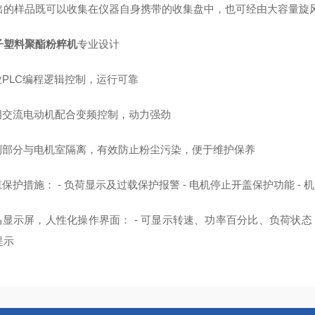
出的样品既可以收集在仪器自身携带的收集盘中，也可经由大容量旋
子塑料聚酯粉粹机
专业设计
业PLC编程逻辑控制，运行可靠
三相交流电动机配合变频控制，动力强劲
控制部分与电机室隔离，有效防止粉尘污染，便于维护保养
重保护措施： - 负荷显示及过载保护报警 - 电机停止开盖保护功能 
晶显示屏，人性化操作界面： - 可显示转速、功率百分比、负荷状态 
提示