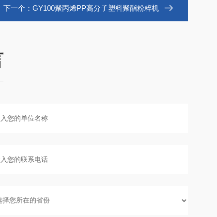
下一个：
GY100聚丙烯PP高分子塑料聚酯粉粹机
言