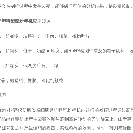
不会在制样过程中发生改变，能够保证可信的分析结果，是质量控制
子塑料聚酯粉粹机
应用领域
农业，如谷物、油料种子、中药、烟草、植物叶片
品，如饲料、饼干、奶酪 ■ 环境，如RoHS检测中涉及的电子废料、
地矿，如煤炭、低硬度矿石、土壤
化学品，如塑料、橡胶、催化剂颗粒
原理
旋转粉碎仪
研磨仪精细研磨机秸秆粉粹机
内进行的粉碎过程通过高
样品经过能防止产生回溅的漏斗落到高速转动的刀头旋翼上。由于离
形旋翼齿之间产生强烈的撞击，实现粉碎的效果，同时，转刀与筛圈