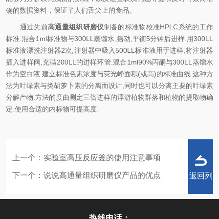
确的数据资料，保证了人们舌尖上的食品。
通过先前
高通量组织研磨仪
制备的标准物校准HPLC系统的工作
标准.混合1ml标准物与300LL蒸馏水,摇动,平衡5分钟后进样.用300LL
标准液漂洗注射器2次,注射器中吸入500LL标准液用于进样,将注射器
插入进样阀,充满200LL的进样环管.混合1ml90%丙酮与300LL蒸馏水
作为空白液.建立标准色素浓度与荧光峰面积(或高)的标准曲线.这种方
法为叶绿素与类胡萝卜素的分离而设计,同时也可以分离主要的叶绿素
分解产物.方法的度由测定三倍进样的浮游植物群落和植物的提取物确
定.使用合适的内标物可提高度.
上一个：
实验室高压反应釜的使用注意事项
下一个：
说说高通量组织研磨仪产品的优点
返回列
热线电话：