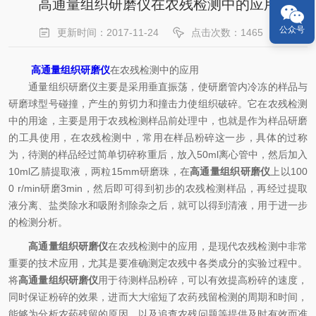
高通量组织研磨仪在农残检测中的应用
公众号
更新时间：2017-11-24
点击次数：1465
高通量组织研磨仪
在农残检测中的应用
通量组织研磨仪主要是采用垂直振荡，使研磨管内冷冻的样品与
研磨球型号碰撞，产生的剪切力和撞击力使组织破碎。它在农残检测
中的用途，主要是用于农残检测样品前处理中，也就是作为样品研磨
的工具使用，在农残检测中，常用在样品粉碎这一步，具体的过称
为，待测的样品经过简单切碎称重后，放入50ml离心管中，然后加入
10ml乙腈提取液，两粒15mm研磨珠，在
高通量组织研磨仪
上以100
0 r/min研磨3min，然后即可得到初步的农残检测样品，再经过提取
液分离、盐类除水和吸附剂除杂之后，就可以得到清液，用于进一步
的检测分析。
高通量组织研磨仪
在农残检测中的应用，是现代农残检测中非常
重要的技术应用，尤其是要准确测定农残中各类成分的实验过程中。
将
高通量组织研磨仪
用于待测样品粉碎，可以有效提高粉碎的速度，
同时保证粉碎的效果，进而大大缩短了农药残留检测的周期和时间，
能够为分析农药残留的原因，以及追查农残问题等提供及时有效而准