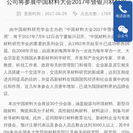
公司将参展中国材料大会2017年暨银川材料周
更新时间：2017-06-29
点击次数：1769
电话咨询
由中国材料研究学会主办的 “中国材料大会2017年暨银川材料
公众号
周”，将于2017年7月8-12日在宁夏银川召开。
“中国材料大会”是中国
材料研究学会的重要的系列会议，从
1992
年开始至今已成功举办
16
届。自
2008
年开始，由原来的每两年举办一次改为每年举办一次。大
会宗旨是为我国从事新材料科学研究、开发和产业化的专家、学者、
教授、科技工作者、政府有关的管理部门和领导、企业家及其它相关
人员搭建一个交流平台，交流和共享材料研究的新成果，达到互相促
进共同提高的目的，并提高新材料在我国国民经济和社会发展中的地
位和作用。近几年来参会人员逐年增加，已成为我国材料界的品牌会
议。
本次中国材料大会将设
30
个分会场，涵盖能源与环境材料、新型功
能材料、陶瓷和高分子材料、高性能结构材料、材料设计、制备与评
价等材料领域。此外，还同期举行材料教育论坛、新材料企业与专家
对接会。预计注册代表以及参会人员总数会达到
3000
人以上，其中
8
0%
来自全国各大学院的材料学院以及相关的研究院、研究所，
20%