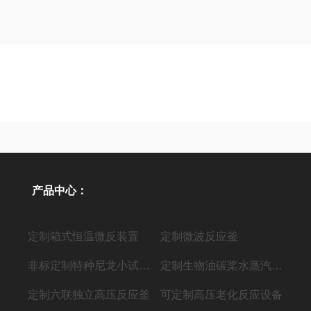
产品中心：
定制箱式恒温微反装置
定制微波反应釜
非标定制特种尼龙小试聚合反应装置
定制生物油碳桨水蒸汽气化制氢液体燃料装置
定制六联独立高压反应釜
可定制高压老化反应设备