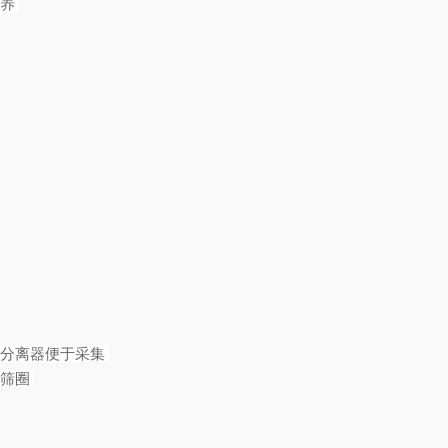
保养
风分离器便于采集
、筛圈