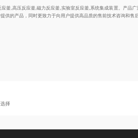
应釜,高压反应釜,磁力反应釜,实验室反应釜,系统集成装置
。产品广
户提供的产品，同时更致力于向用户提供高品质的售
前技术咨询和售
确选择