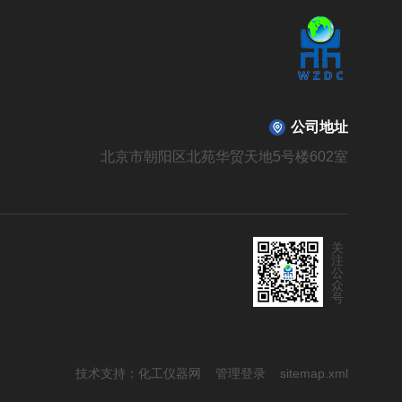
公司地址
北京市朝阳区北苑华贸天地5号楼602室
关
注
公
众
号
技术支持：
化工仪器网
管理登录
sitemap.xml