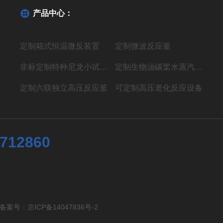
产品中心：
定制箱式恒温微反装置
定制微波反应釜
非标定制特种尼龙小试聚合反应装置
定制生物油碳桨水蒸汽气化制氢液体燃料装置
定制六联独立高压反应釜
可定制高压老化反应设备
7712860
有 备案号：
京ICP备14047836号-2