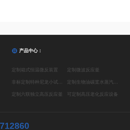
产品中心：
定制箱式恒温微反装置
定制微波反应釜
非标定制特种尼龙小试聚合反应装置
定制生物油碳桨水蒸汽气化制氢液体燃料装置
定制六联独立高压反应釜
可定制高压老化反应设备
7712860