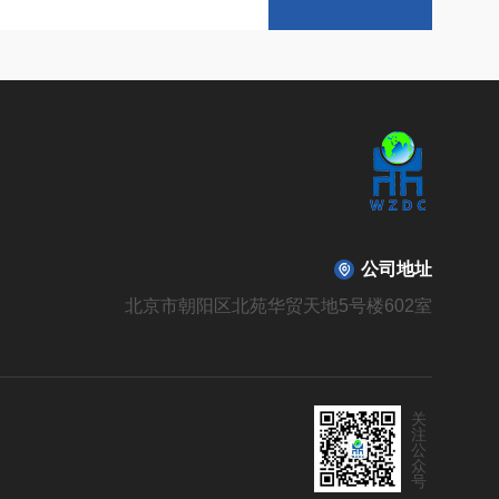
公司地址
北京市朝阳区北苑华贸天地5号楼602室
关
注
公
众
号