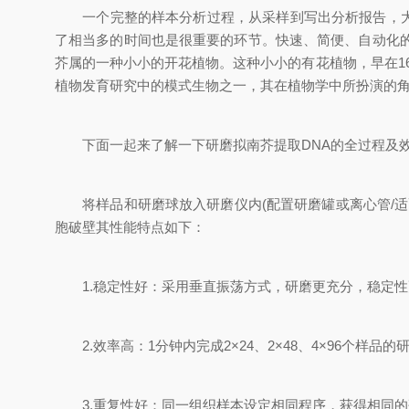
一个完整的样本分析过程，从采样到写出分析报告，大致
了相当多的时间也是很重要的环节。快速、简便、自动化
芥属的一种小小的开花植物。这种小小的有花植物，早在16世
植物发育研究中的模式生物之一，其在植物学中所扮演的
下面一起来了解一下研磨拟南芥提取DNA的全过程及效
将样品和研磨球放入研磨仪内(配置研磨罐或离心管/适
胞破壁其性能特点如下：
1.稳定性好：采用垂直振荡方式，研磨更充分，稳定性
2.效率高：1分钟内完成2×24、2×48、4×96个样品的研
3.重复性好：同一组织样本设定相同程序，获得相同的