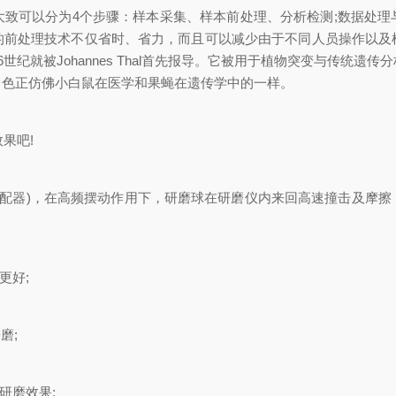
可以分为4个步骤：样本采集、样本前处理、分析检测;数据处理
的前处理技术不仅省时、省力，而且可以减少由于不同人员操作以及
纪就被Johannes Thal首先报导。它被用于植物突变与传统
角色正仿佛小白鼠在医学和果蝇在遗传学中的一样。
果吧!
配器)，在高频摆动作用下，研磨球在研磨仪内来回高速撞击及摩擦
更好;
磨;
研磨效果;