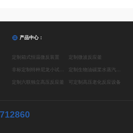
产品中心：
定制箱式恒温微反装置
定制微波反应釜
非标定制特种尼龙小试聚合反应装置
定制生物油碳桨水蒸汽气化制氢液体燃料装置
定制六联独立高压反应釜
可定制高压老化反应设备
7712860