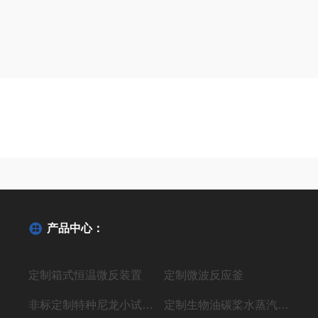
产品中心：
定制箱式恒温微反装置
定制微波反应釜
非标定制特种尼龙小试聚合反应装置
定制生物油碳桨水蒸汽气化制氢液体燃料装置