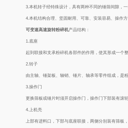
3.本机转子经特殊设计，具有两种不同的锤筛间隙，一
4.本机结构合理、坚固耐用、可靠、安装容易、操作方
可变速高速旋转粉碎机
产品结构：
1.底座
起到联接和支承粉碎机各部件的作用，使其形成一个整
2.转子
由主轴、锤架板、轴销、锤片、轴承等零件组成，是粉碎
3.操作门
更换筛板或锤片时须开启操作门，操作门下部装有滚轮
4.上机壳
上部有进料口，下部与底座联接，两侧分别装有筛板，