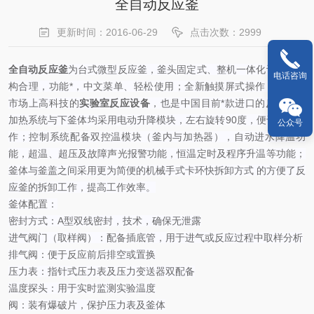
全自动反应釜
更新时间：2016-06-29
点击次数：2999
全自动反应釜
为台式微型反应釜，釜头固定式、整机一体化设计，结
电话咨询
构合理，功能*，中文菜单、轻松使用；全新触摸屏式操作，是目前
市场上高科技的
实验室反应设备
，也是中国目前*款进口的反应器；
加热系统与下釜体均采用电动升降模块，左右旋转90度，便于实验操
公众号
作；控制系统配备双控温模块（釜内与加热器），自动进水降温功
能，超温、超压及故障声光报警功能，恒温定时及程序升温等功能；
釜体与釜盖之间采用更为简便的机械手式卡环快拆卸方式 的方便了反
应釜的拆卸工作，提高工作效率。
釜体配置：
密封方式：A型双线密封，技术，确保无泄露
进气阀门（取样阀）：配备插底管，用于进气或反应过程中取样分析
排气阀：便于反应前后排空或置换
压力表：指针式压力表及压力变送器双配备
温度探头：用于实时监测实验温度
阀：装有爆破片，保护压力表及釜体