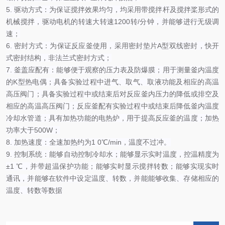
5. 驱动方式：为保证搅拌效果均匀，均采用带搅拌杆及搅拌桨形式的
机械搅拌，驱动电机的转速大转速1200转/分钟，并能够进行无级调
速；
6. 密封方式：为保证反应釜使用，采用密封垫片A型双线密封，快开
式密封结构，非法兰式密封方式；
7. 釜盖应配有：能够便于观察的压力表及防爆膜；用于测量釜内温度
的K型热电偶；具备实验过程中进气、取气、取液功能及相应的高温
高压阀门；具备实验过程中或结束后对反应釜内压力的降低或排空及
相应的高温高压阀门；反应釜配有实验过程中或结束后降低釜内温度
冷却水管道；具有加热功能的电热炉，用于提高反应釜的
温度；加热
功率大于500W；
8. 加热速度：全速加热约为1 0℃/min，温度不过冲。
9.
控制系统：能够自动控制冷却水；能够显示实时温度，控温精度为
±1 ℃，并带超温保护功能；能够实时显示搅拌转数；能够实现实时
通讯，并能够在软件中设定温度、转数，并能能够收集、存储相应的
温度、转数等数据