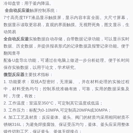
冷却盘管：用于釜内降温。
全自动反应釜
触屏控制系统：
7寸高亮度TFT液晶显示触摸屏，显示内容丰富全面。大尺寸屏幕，
数据显示读取更容易，直观的界面触摸。无视野死角，图文显示，生
动简易
全自动反应釜
实验数据自动存储，自带数据记录功能，可以显示实时
数据、历史数据，并提供报表形式的记录数据及报警记录功能。便于
翻阅查寻
配备U盘导出功能，可通过在电脑上做进一步分析处理。便于长时间
保存实验数据，以用于论文，学术研究。
微型反应器
主要技术指标：
1. 功能要求：双线A型密封，无泄漏、，并在材料处理的实验过程
中，材料受热均匀；控制系统准确有效，可靠，实用的数据采集及
时，方便，有效；
2. 工作温度：室温至350°C，可定制其它温度或低温；
3. 工作压力：标配为0-10MPA,可定制高20MPA或30MPA；
4. 加工工艺及材质：反应釜体、釜头、阀门的材质均采用相同材质不
锈钢316L；为避免焊接腐蚀、保证受压均匀，釜体、釜头应采用整体
锻件切割工艺，保证釜头、釜体无焊接点；