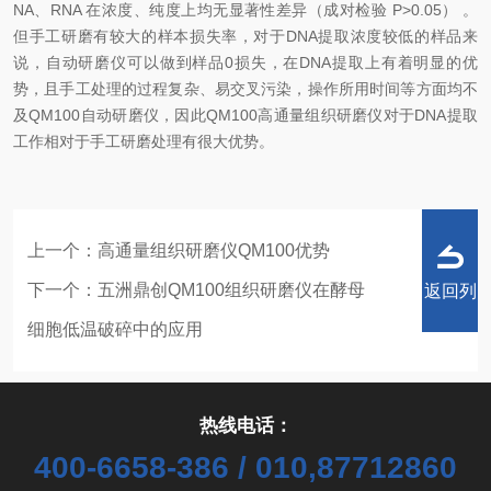
NA、RNA 在浓度、纯度上均无显著性差异（成对检验 P>0.05） 。
但手工研磨有较大的样本损失率，对于DNA提取浓度较低的样品来
说，自动研磨仪可以做到样品0损失，在DNA提取上有着明显的优
势，且手工处理的过程复杂、易交叉污染，操作所用时间等方面均不
及QM100自动研磨仪，因此QM100高通量组织研磨仪对于DNA提取
工作相对于手工研磨处理有很大优势。
上一个：
高通量组织研磨仪QM100优势
下一个：
五洲鼎创QM100组织研磨仪在酵母
返回列
细胞低温破碎中的应用
热线电话：
表
400-6658-386 / 010,87712860