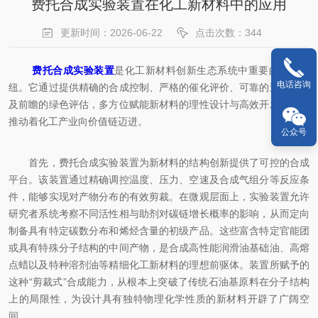
费托合成实验装置在化工新材料中的应用
更新时间：2026-06-22
点击次数：344
费托合成实验装置
是化工新材料创新生态系统中重要的核心枢
电话咨询
纽。它通过提供精确的合成控制、严格的催化评价、可靠的过程验证
及前瞻的绿色评估，多方位赋能新材料的理性设计与高效开发，持续
推动着化工产业向价值链迈进。
公众号
首先，费托合成实验装置为新材料的结构创新提供了可控的合成
平台。该装置通过精确调控温度、压力、空速及合成气组分等反应条
件，能够实现对产物分布的有效剪裁。在微观层面上，实验装置允许
研究者系统考察不同活性相与助剂对碳链增长概率的影响，从而定向
制备具有特定碳数分布和烯烃含量的初级产品。这些富含特定官能团
或具有特殊分子结构的中间产物，是合成高性能润滑油基础油、高熔
点蜡以及特种溶剂油等精细化工新材料的理想前驱体。装置所赋予的
这种“剪裁式”合成能力，从根本上突破了传统石油基原料在分子结构
上的局限性，为设计具有独特物理化学性质的新材料开辟了广阔空
间。