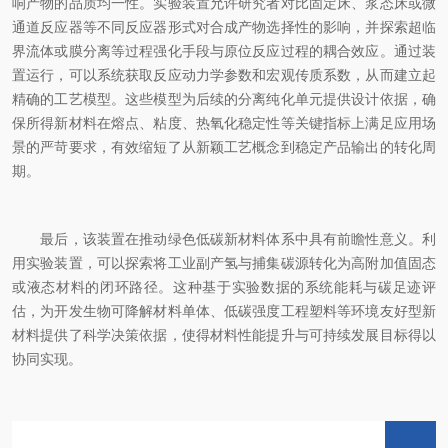
响产物的品质均一性。实验装置允许研究者对比固定床、浆态床或微
通道反应器等不同反应器形式对合成产物选择性的影响，并探索超临
界流体或膜分离等过程强化手段与原位反应过程的耦合效应。通过装
置运行，可以系统获取反应动力学参数和宏观传质系数，从而建立起
精确的工艺模型。这些模型为后续的分离纯化单元提供设计依据，确
保所得新材料在熔点、粘度、热氧化稳定性等关键指标上满足应用场
景的严苛要求，有效缩短了从新颖工艺概念到稳定产品输出的转化周
期。
最后，该装置在推动绿色低碳新材料体系中具有前瞻性意义。利
用实验装置，可以探索将工业副产氢与捕集碳源转化为高附加值固态
或液态材料的闭环路径。这种基于实验数据的系统能耗与碳足迹评
估，为开发生物可降解材料单体、低碳强度工程塑料等环境友好型新
材料提供了科学决策依据，使得材料性能提升与可持续发展目标得以
协同实现。