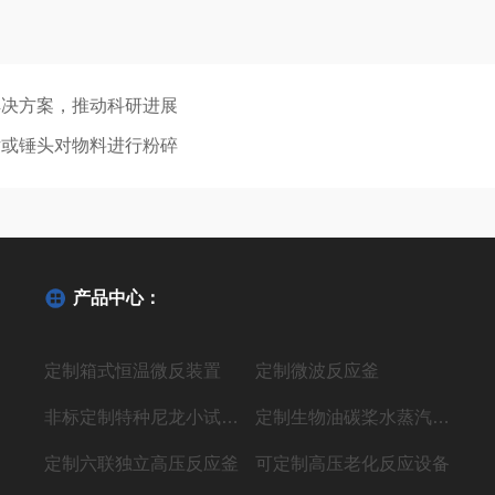
解决方案，推动科研进展
片或锤头对物料进行粉碎
产品中心：
定制箱式恒温微反装置
定制微波反应釜
非标定制特种尼龙小试聚合反应装置
定制生物油碳桨水蒸汽气化制氢液体燃料装置
定制六联独立高压反应釜
可定制高压老化反应设备