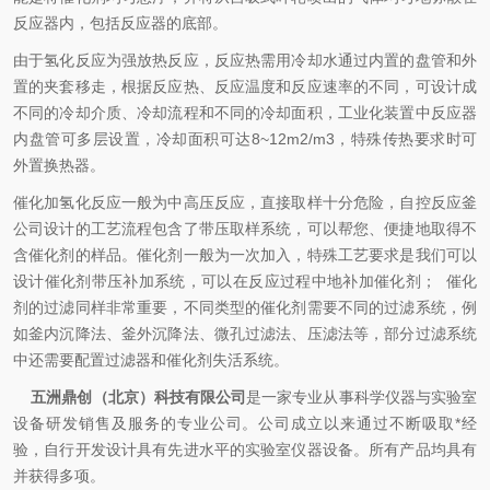
反应器内，包括反应器的底部。
由于氢化反应为强放热反应，反应热需用冷却水通过内置的盘管和外
置的夹套移走，根据反应热、反应温度和反应速率的不同，可设计成
不同的冷却介质、冷却流程和不同的冷却面积，工业化装置中反应器
内盘管可多层设置，冷却面积可达
8~12m2/m3
，特殊传热要求时可
外置换热器。
催化加
氢化反应一般为中高压反应，直接取样十分危险，自控反应釜
公司设计的工艺流程包含了带压取样系统，可以帮您、便捷地取得不
含催化剂的样品。催化剂一般为一次加入，特殊工艺要求是我们可以
设计催化剂带压补加系统，可以在反应过程中地补加催化剂；
催化
剂的过滤同样非常重要，不同类型的催化剂需要不同的过滤系统，例
如釜内沉降法、釜外沉降法、微孔过滤法、压滤法等，部分过滤系统
中还需要配置过滤器和催化剂失活系统。
五洲鼎创（北京）科技有限公司
是一家专业从事科学仪器与实验室
设备研发销售及服务的专业公司。公司成立以来通过不断吸取*经
验，自行开发设计具有先进水平的实验室仪器设备。所有产品均具有
并获得多项。