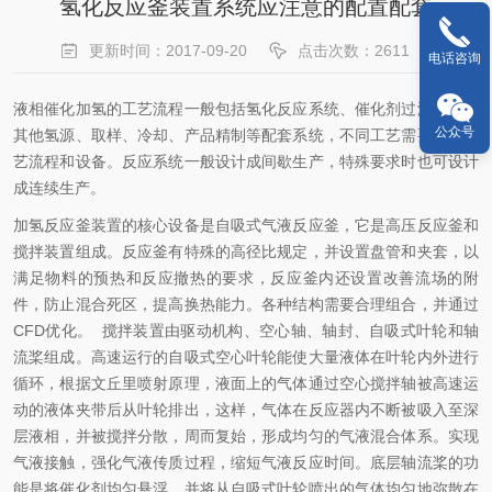
氢化反应釜装置系统应注意的配置配套
更新时间：2017-09-20
点击次数：2611
电话咨询
液相催化加氢的工艺流程一般包括氢化反应系统、催化剂过滤系统和
公众号
其他氢源、取样、冷却、产品精制等配套系统，不同工艺需要不同工
艺流程和设备。反应系统一般设计成间歇生产，特殊要求时也可设计
成连续生产。
加氢反应釜装置的核心设备是自吸式气液反应釜，它是高压反应釜和
搅拌装置组成。反应釜有特殊的高径比规定，并设置盘管和夹套，以
满足物料的预热和反应撤热的要求，反应釜内还设置改善流场的附
件，防止混合死区，提高换热能力。各种结构需要合理组合，并通过
CFD
优化。
搅拌装置由驱动机构、空心轴、轴封、自吸式叶轮和轴
流桨组成。高速运行的自吸式空心叶轮能使大量液体在叶轮内外进行
循环，根据文丘里喷射原理，液面上的气体通过空心搅拌轴被高速运
动的液体夹带后从叶轮排出，这样，气体在反应器内不断被吸入至深
层液相，并被搅拌分散，周而复始，形成均匀的气液混合体系。实现
气液接触，强化气液传质过程，缩短气液反应时间。底层轴流桨的功
能是将催化剂均匀悬浮，并将从自吸式叶轮喷出的气体均匀地弥散在