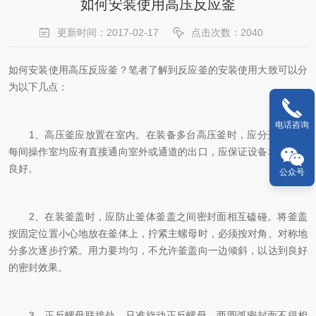
如何安装使用高压反应釜
更新时间：2017-02-17
点击次数：2040
如何安装使用高压反应釜？笔者了解到反应釜的安装使用大致可以分
为以下几点：
电话咨询
1、高压釜应放置在室内。在装备多台高压釜时，应分开放置。
每间操作室均应有直接通向室外或通道的出口，应保证设备地点通风
良好。
公众号
2、在装釜盖时，应防止釜体釜盖之间密封面相互磕碰。将釜盖
按固定位置小心地放在釜体上，拧紧主螺母时，必须按对角、对称地
分多次逐步拧紧。用力要均匀，不允许釜盖向一边倾斜，以达到良好
的密封效果。
3、正反螺母联接处，只准旋动正反螺母，两圆弧密封面不得相