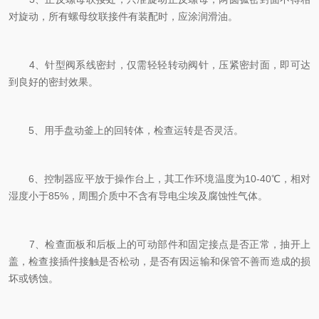
对旋动，所有螺母纹联接件有装配时，应涂润滑油。
4、针型阀系线密封，仅需轻轻转动阀针，压紧密封面，即可达
到良好的密封效果。
5、用手盘动釜上的回转体，检查运转是否灵活。
6、控制器应平放于操作台上，其工作环境温度为10-40℃，相对
湿度小于85%，周围介质中不含有导电尘埃及腐蚀性气体。
7、检查面板和后板上的可动部件和固定接点是否正常，抽开上
盖，检查接插件接触是否松动，是否有因运输和保管不善而造成的损
坏或锈蚀。