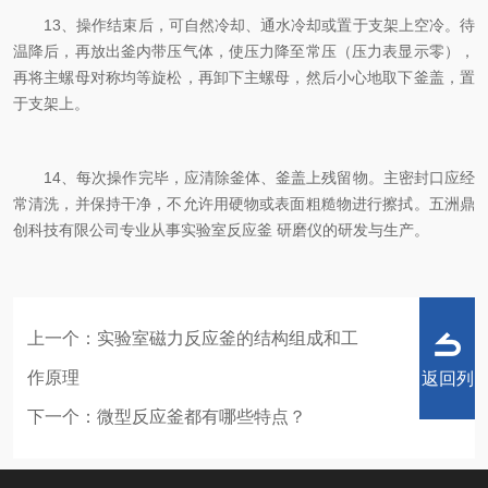
13、操作结束后，可自然冷却、通水冷却或置于支架上空冷。待
温降后，再放出釜内带压气体，使压力降至常压（压力表显示零），
再将主螺母对称均等旋松，再卸下主螺母，然后小心地取下釜盖，置
于支架上。
14、每次操作完毕，应清除釜体、釜盖上残留物。主密封口应经
常清洗，并保持干净，不允许用硬物或表面粗糙物进行擦拭。五洲鼎
创科技有限公司专业从事实验室反应釜 研磨仪的研发与生产。
上一个：
实验室磁力反应釜的结构组成和工
作原理
返回列
下一个：
微型反应釜都有哪些特点？