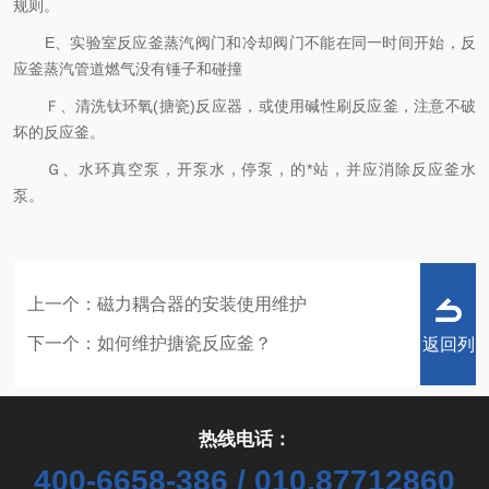
规则。
E、实验室反应釜蒸汽阀门和冷却阀门不能在同一时间开始，反
应釜蒸汽管道燃气没有锤子和碰撞
Ｆ、清洗钛环氧(搪瓷)反应器，或使用碱性刷反应釜，注意不破
坏的反应釜。
Ｇ、水环真空泵，开泵水，停泵，的*站，并应消除反应釜水
泵。
上一个：
磁力耦合器的安装使用维护
下一个：
如何维护搪瓷反应釜？
返回列
热线电话：
400-6658-386 / 010,87712860