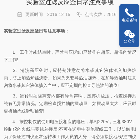
实验室过滤反应釜日常注意事项
更新时间：2016-12-15
点击次数：2816
电话咨询
实验室过滤反应釜日常注意事项
：
公众号
1、工作时或结束时，严禁带压拆卸!严禁釜在超压、超温的情况
下工作!
2、清洗高压釜时，应特别注意勿将水或其它液体流入加热炉
内，防止加热炉丝烧断。如果为夹套导热油加热，在加导热油时注意
勿将水或其它液体掺入当中，应不定期的检查导热油的油位!
3、运转时如隔离套内部有异常声响，应停机放压，检查搅拌系
统有无异常情况。定期检查搅拌轴的摆动量，如摆动量太大，应及时
更换轴承或滑动轴套!
4、按控制仪的使用电压接相应的电压，单相220V，三相380V，
控制仪的火线与零线勿接反;不可在送电中实施配线工作，以防触电!
为了保证控制仪正常运转和工作人员的人身，请必须接接地线!控制仪