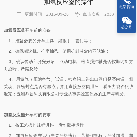
加氢反应釜的操作
电话咨询
更新时间：2016-09-26
点击次数：2833
公众号
加氢反应釜
开车前的准备：
1、准备必要的开车工具，如扳手、管钳等；
2、确保减速机、机座轴承、釜用机封油盒内不缺油；
3、确认传动部分完好后，点动电机，检查搅拌轴是否按顺时针方
向旋转，严禁反转；
4、用氮气（压缩空气）试漏，检查锅上进出口阀门是否内漏，相
关动、静密封点是否有漏点，并用直接放空阀泄压，看压力能否很快
泄完；五洲鼎创科技有限公司专业从事实验室仪器的生产与研发。
加氢反应釜
开车时的要求：
1、按工艺操作规程进料，启动搅拌运行；
2、加氢反应釜在运行中要严格执行工艺操作规程，严禁超温、超