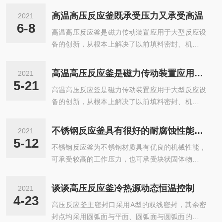
置、搅拌和加热(或冷却)装置等，可改善传热条
强度不锈钢(SS314)制成，上面带有许多小孔，孔
件，使反应温度控制得比较均匀，并不强化传质过
高温高压反应釜既承受压力又承受高温
2021
径比反应物料的粒径略小，将这种筛网切成圆形。
程。高压反应釜操作压力较高，釜体压力是化学反
6-8
高温高压反应釜是磁力传动装置应用于大型反应设
其边缘向下弯曲作支撑。当固体反应物料负荷很重
应生产或由温度升高形成，压力波动较大，有时
备的创新，从根本上解决了以前填料密封、机械密
时，釜底下面可以加一个5-10厘米宽的金属环作为
操...
封无法克服的轴封泄漏问题，无任何泄漏和污染，
支承，这样便可避免固体物料集中在釜底，因过热
是国内目前进行高温、高压下的化学反应理想装
而引起的物料炭化，产物颜色变深，对于各种规格
高温高压反应釜是磁力传动装置应用于大型反应设备的创新
2021
置，特别是进行易燃、易爆、有毒介质的化学反
的50-100立升的小反应釜可以设计制造。高温高压
5-21
高温高压反应釜是磁力传动装置应用于大型反应设
应，更加显示出高压反应釜的*性。高温高压反应
反应釜中对于粘度均相液体...
备的创新，从根本上解决了以前填料密封、机械密
釜的结构基本相同，除有反应釜体外，还有传动装
封无法克服的轴封泄漏问题，无任何泄漏和污染，
置、搅拌和加热(或冷却)装置等，可改善传热条
是国内目前进行高温、高压下的化学反应理想装
件，使反应温度控制得比较均匀，并不强化传质过
不锈钢反应釜具有很好的耐腐蚀性能，无生锈现象
2021
置，特别是进行易燃、易爆、有毒介质的化学反
程。高压反应釜操作压力较高，釜体压力是化学反
5-12
不锈钢反应釜为不锈钢材质具有优良的机械性能，
应，更加显示出高压反应釜的*性。高温高压反应
应生产或由温度升高形成，压力波动较大，有时
可承受较高的工作压力，也可承受块状固体物料加
釜的结构基本相同，除有反应釜体外，还有传动装
操...
料时的冲击。此反应釜的耐热性能好，工作温度范
置、搅拌和加热(或冷却)装置等，可改善传热条
围很广(-196-600℃)。在较高温度下不会氧化起
件，使反应温度控制得比较均匀，并不强化传质过
谈谈高压反应釜冷热源动态恒温控制
2021
皮，故可用于直接火加热。不锈钢反应釜具有很好
程。高压反应釜操作压力较高，釜体压力是化学反
4-23
高压反应釜主密封口采用A型的双线密封，其余密
的耐腐蚀性能，无生锈现象;其传热效果比搪瓷反应
应生产或由温度升高形成，压力波动较大，有时
封点均采用圆弧面与平面、圆弧面与圆弧面的线接
釜好，升温和降温速度较快。电加热不锈钢反应釜
操...