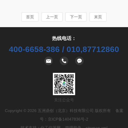
触的密封形式，依靠接触面的高精度和光洁度，达
有良好的加工性能，可按工艺要求，制成各种不同
到良好的密封效果。釜体外装有桶型碳化硅炉芯，
形状和结构的反应釜。釜壁可打磨抛光，使之不挂
首页
上一页
下一页
末页
反应釜电炉丝穿于炉芯中，其端头由炉壳侧下部穿
料，便于清洗。不锈钢反应釜优的配件尤其是法
出，通过接线螺柱，橡套电缆与控制器相连。制药
兰，在设备运行中是至关重要的，我...
化工行业中对高压反应釜冷热源动态恒温控制是尤
为重要的，TCU温度控制比起单台设备控制加快了
热线电话：
运行效率。反应釜冷热源动态恒温控制的主要温度
400-6658-386 / 010,87712860
范围是-25至200℃，定制较宽温度范围为-50至25
0℃，每台反应釜都可以独立设...
关注公众号
Copyright © 2026 五洲鼎创（北京）科技有限公司 版权所有 备案
号：
京ICP备14047836号-2
技术支持：
化工仪器网
管理登录
sitemap.xml