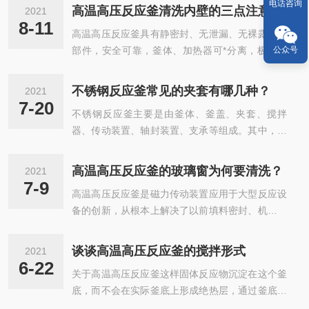
电话咨询
高温高压反应釜清洗内壁的三点注意事项
2021
8-11
高温高压反应釜具有静密封、无泄漏、无裸露旋转
公众号
部件，安全可靠，釜体、加热器可*分离，极大的
方便了反应釜的拆卸工作，提高工作效率，为化学
工作者提供优良的高压反应釜。高压反应釜广泛应
不锈钢反应釜常见的夹套有哪几种？
2021
用于各种数显微型反应、数显微型高压合成、数显
7-20
不锈钢反应釜主要是由釜体、釜盖、夹套、搅拌
微型反应、气液两相、液液两相、放热反应、组成
器、传动装置、轴封装置、支承等组成。其中，不
测试、稳定性，腐蚀性测试、精细化工、超临界反
锈钢反应釜常用的夹套形式可称为整体夹套，夹套
应、数显微型剂评价和发展等应用，高压反应釜主
结构类型有四种，不同的夹套其有不同的特点。下
要分布在石油化工、化学、制药、高分子合成，冶
高温高压反应釜的玻璃窗为何要清洗？
2021
面小编就为大家介绍一下夹套的四种类型：1、反
金等领域。选择针对高温高压反应釜釜内壁清理方
7-9
高温高压反应釜是磁力传动装置应用于大型反应设
应釜釜体的一部分设有夹套，通常适用于加热面积
法时，要考虑一下几点：一、必须了解选用的...
备的创新，从根本上解决了以前填料密封、机械密
不大的场合;2、反应釜部分釜体的一部分和下封头
封无法克服的轴封泄漏问题，无任何泄漏和污染，
上设有夹套，受热面积较大，是常用的夹套结构;
是国内目前进行高温、高压下的化学反应理想装
3、考虑到反应釜釜体受外压时为了减小筒体的计
谈谈高温高压反应釜的搅拌形式
2021
置，特别是进行易燃、易爆、有毒介质的化学反
算长度，或者为了实现分段控制传热效果，其采用
6-22
关于高温高压反应釜这样固体反应物沉淀在这个釜
应，更加显示出高压反应釜的*性。高温高压反应
分段夹套式;4、全包式夹套，在反应釜整个...
底，而不会在实际釜底上形成绝热层，通过釜底间
釜的结构基本相同，除有反应釜体外，还有传动装
隙间的对流作用热传递将是连续均匀的，釜底用高